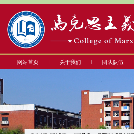
网站首页
关于我们
团队队伍