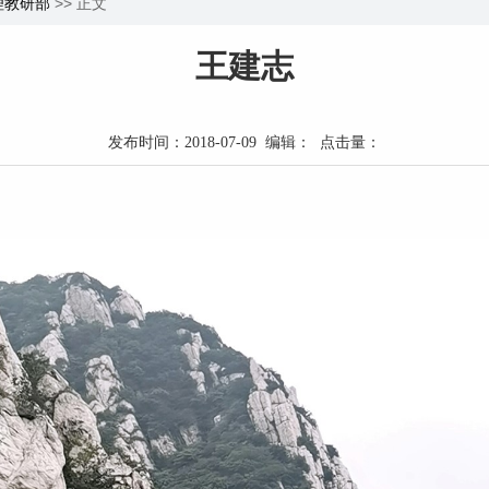
理教研部
>> 正文
王建志
发布时间：2018-07-09 编辑： 点击量：