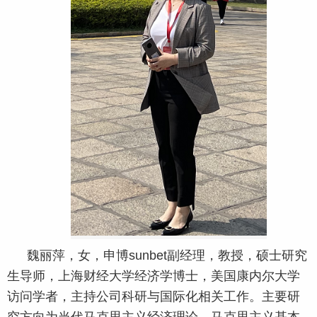
魏丽萍，女，申博sunbet副经理，教授，硕士研究
生导师，上海财经大学经济学博士，美国康内尔大学
访问学者，主持公司科研与国际化相关工作。主要研
究方向为当代马克思主义经济理论、马克思主义基本