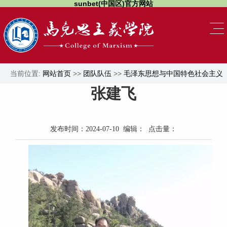
sunbet(中国区)官方网站
当前位置:
网站首页
>>
团队队伍
>>
毛泽东思想与中国特色社会主义
张建飞
理论体系概论教研部
>> 正文
发布时间：2024-07-10 编辑： 点击量：