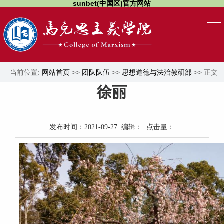
sunbet(中国区)官方网站
当前位置:
网站首页
>>
团队队伍
>>
思想道德与法治教研部
>> 正文
徐丽
发布时间：2021-09-27 编辑： 点击量：