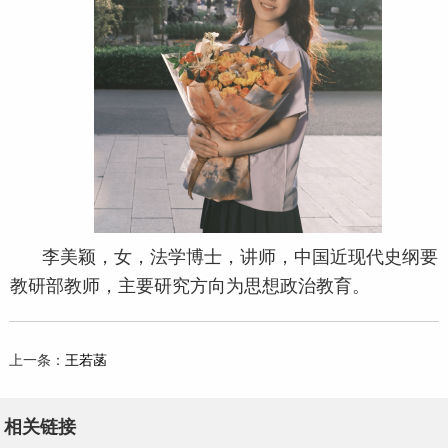
李美颖，女，法学博士，讲师，中国近现代史纲要
教研部教师，主要研究方向为思想政治教育。
上一条：
王若菡
相关链接