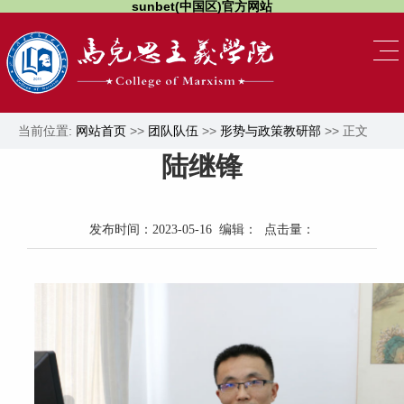
sunbet(中国区)官方网站
当前位置:
网站首页
>>
团队队伍
>>
形势与政策教研部
>> 正文
陆继锋
发布时间：2023-05-16 编辑： 点击量：