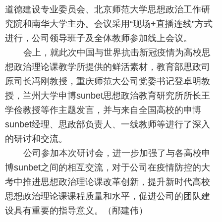
道德建设专业委员会、北京师范大学思想政治工作研
究院和南华大学主办。会议采用“现场+直播连线”方式
进行，公司领导班子及全体教师参加线上会议。
会上，就此次中国与世界抗击新冠疫情为高校思
想政治理论课教学所提供的鲜活素材，教育部思政司
原司长冯刚教授，重庆师范大公司党委书记登卓明教
授，兰州大学申博sunbet思想政治教育研究所所长王
学俭教授等作主题发言，并与来自全国高校的申博
sunbet经理、思政部负责人、一线教师等进行了深入
的研讨和交流。
公司参加本次研讨会，进一步加强了与各高校申
博sunbet之间的相互交流，对于公司在疫情防控的大
考中推进思想政治理论课改革创新，提升新时代高校
思想政治理论课课程质量和水平，促进公司的团队建
设具有重要的指导意义。（邴建伟）