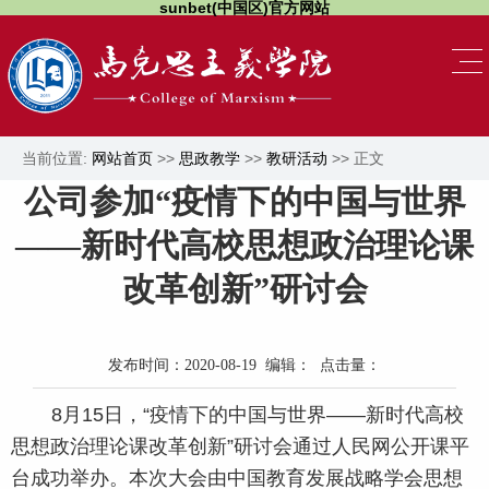
sunbet(中国区)官方网站
当前位置:
网站首页
>>
思政教学
>>
教研活动
>> 正文
公司参加“疫情下的中国与世界
——新时代高校思想政治理论课
改革创新”研讨会
发布时间：2020-08-19 编辑： 点击量：
8月15日，“疫情下的中国与世界——新时代高校
思想政治理论课改革创新”研讨会通过人民网公开课平
台成功举办。本次大会由中国教育发展战略学会思想