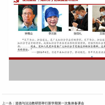
上一条：
道德与法治教研部举行新学期第一次集体备课会