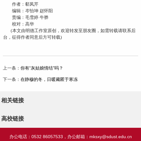
作者：郗凤芹
编辑：岑怡坤 赵怀阳
责编：毛雪婷 牛骅
校对：高华
(本文由明德工作室原创，欢迎转发至朋友圈，如需转载请联系后
台，征得作者同意后方可转载)
上一条：
你有“灰姑娘情结”吗？
下一条：
在静穆的冬，日暖藏匿于寒冻
相关链接
高校链接
办公电话：0532 86057533，办公邮箱：
mksxy@sdust.edu.cn