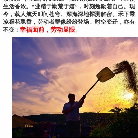
生活香浓。“业精于勤荒于嬉”，时刻勉励着自己。现
今，载人航天叩问苍穹、深海深地探测解密、禾下乘
凉稻花飘香，劳动者群像纷纷登场。时空变迁，亦有
幸福面前，劳动显眼
不变：
。