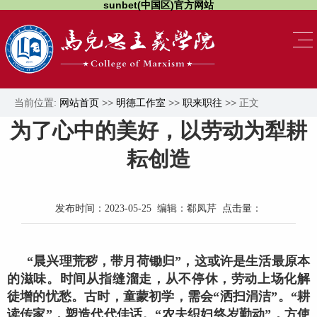
sunbet(中国区)官方网站
当前位置:
网站首页
>>
明德工作室
>>
职来职往
>> 正文
为了心中的美好，以劳动为犁耕
耘创造
发布时间：2023-05-25 编辑：郗凤芹 点击量：
“晨兴理荒秽，带月荷锄归”，这或许是生活最原本
的滋味。时间从指缝溜走，从不停休，劳动上场化解
徒增的忧愁。古时，童蒙初学，需会“洒扫涓洁”。“耕
读传家”，塑造代代佳话。“农夫织妇终岁勤动”，方使