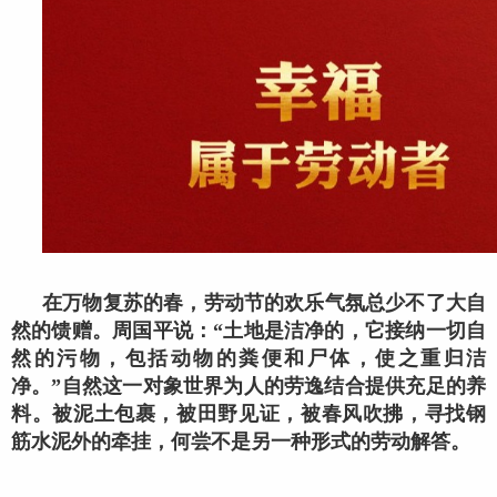
在万物复苏的春，劳动节的欢乐气氛总少不了大自
然的馈赠。周国平说：“土地是洁净的，它接纳一切自
然的污物，包括动物的粪便和尸体，使之重归洁
净。”自然这一对象世界为人的劳逸结合提供充足的养
料。被泥土包裹，被田野见证，被春风吹拂，寻找钢
筋水泥外的牵挂，何尝不是另一种形式的劳动解答。