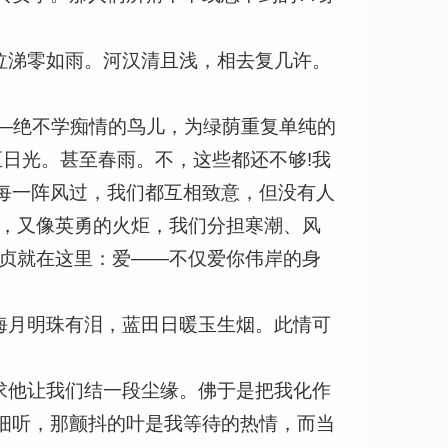
泣涕零如雨。河汉清且浅，相去复几许。
—绝不学痴情的鸟儿，为绿荫重复单纯的
至日光。甚至春雨。不，这些都还不够!我
每一阵风过，我们都互相致意，但没有人
息，又像英勇的火炬，我们分担寒潮、风
坚贞就在这里：爱——不仅爱你伟岸的身
海月明珠有泪，蓝田日暖玉生烟。此情可
求他让我们结一段尘缘。佛于是把我化作
细听，那颤抖的叶是我等待的热情，而当