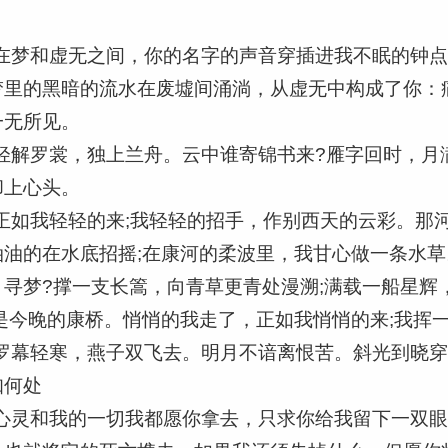
在梦和虚无之间，你的名字的声音穿插进我不眠的钟
梦里的黑暗的流水在废墟间涌淌，从虚无中构成了你：
一无所见。
轻解罗裳，独上兰舟。云中谁寄锦书来?雁字回时，月
却上心头。
正如我轻轻的来;我轻轻的招手，作别西天的云彩。那
油的在水底招摇;在康河的柔波里，我甘心做一条水
寻梦?撑一支长篙，向青草更青处漫溯;满载一船星辉
是今晚的康桥。悄悄的我走了，正如我悄悄的来;我挥
罗幕轻寒，燕子双飞去。明月不谙离恨苦。斜光到晓
知何处
心灵和我的一切我都愿你拿去，只求你给我留下一双