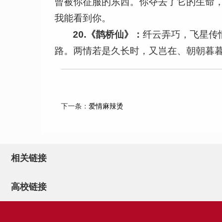
曾被你征服的东西。你夺去了它的生命
我能看到你。
20.
《鹊桥仙》：
纤云弄巧，飞星传
路。两情若是久长时，又岂在、朝朝暮
下一条：
爱情麻辣烫
相关链接
高校链接