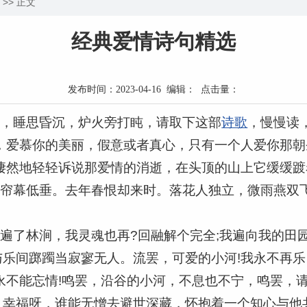
>> 正文
经典爱情诗句精选
发布时间：2023-04-16 编辑： 点击量：
了，睡思昏沉，炉火旁打盹，请取下这部
诗歌
，慢慢读
，爱慕你的美丽，假意或者真心，只有一个人爱你那
凄然地轻轻诉说那爱情的消逝，在头顶的山上它缓缓
醒帘幕低垂。去年春恨却来时。落花人独立，微雨燕双
。
遍了林涧，我灵魂也再?回融解个完全;我遍向我的田
乐间踯躅当寂寥无人。流罢，可爱的小河!我永不再
永不能忘情!鸣罢，沿谷的小河，不息也不宁，鸣罢，
幸福呀，谁能无憎去避世深藏，怀抱着一个知心与他