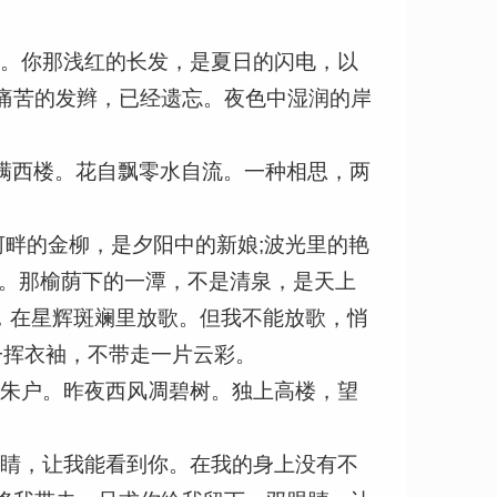
点。你那浅红的长发，是夏日的闪电，以
痛苦的发辫，已经遗忘。夜色中湿润的岸
满西楼。花自飘零水自流。一种相思，两
河畔的金柳，是夕阳中的新娘;波光里的艳
草。那榆荫下的一潭，不是清泉，是天上
，在星辉斑斓里放歌。但我不能放歌，悄
一挥衣袖，不带走一片云彩。
穿朱户。昨夜西风凋碧树。独上高楼，望
眼睛，让我能看到你。在我的身上没有不