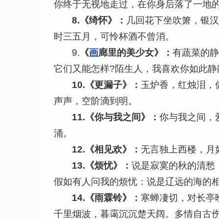
你终于无视地走过，在你身后落了一地的
8.
《绮怀》：
几回花下坐吹箫，银
时三五月，可怜杯酒不曾消。
9.
《
画
廊里的美少女》：
有蔬菜的
它们又能怎样?陌生人，我喜欢你如此静
10.
《更漏子》：
玉炉香，红烛泪，
声声，空阶滴到明。
11.
《你与我之间》：
你与我之间，
涌。
12.
《相见欢》：
无言独上西楼，月
13.
《烦忧》：
说是寂寞的秋的清愁
假如有人问我的烦忧：说是辽远的海的
14.
《雨霖铃》：
寒蝉凄切，对长亭
千里烟波，暮霭沉沉楚天阔。多情自古伤