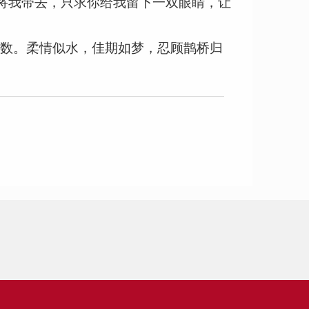
将我带去，只求你给我留下一双眼睛，让
无数。柔情似水，佳期如梦，忍顾鹊桥归