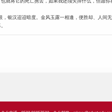
，也就将它的死亡携去，如果我还须失掉什么，但愿你
恨，银汉迢迢暗度。金风玉露一相逢，便胜却、人间
暮。