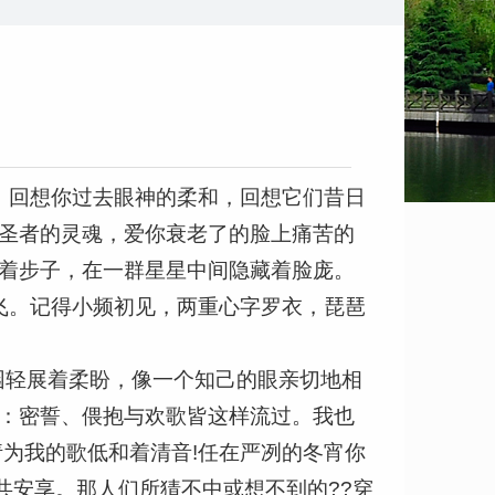
，回想你过去眼神的柔和，回想它们昔日
朝圣者的灵魂，爱你衰老了的脸上痛苦的
踱着步子，在一群星星中间隐藏着脸庞。
飞。记得小频初见，两重心字罗衣，琵琶
园轻展着柔盼，像一个知己的眼亲切地相
乐：密誓、偎抱与欢歌皆这样流过。我也
请为我的歌低和着清音!任在严冽的冬宵你
共安享。那人们所猜不中或想不到的??穿