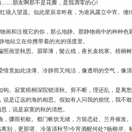
……朋友啊那不是花瓣，是我凋零的心!
汉红墙入望遥。似此星辰非昨夜，为谁风露立中宵。缠
静物画和注视它的你，那么地静。那静物画中的种种色
静地站立在你携带着的光的强度里。
偏照画堂秋思。眉翠薄，鬓云残，夜长衾枕寒。梧桐
爱情竟如此淡薄、冷静而又纯洁，像透明的空气，像
如钩。寂寞梧桐深院锁清秋。剪不断，理还乱，是离
，说是辽远的海的相思。假如有人问我的烦忧，我不
相思，说是寂寞的秋的清愁。
晚，骤雨初歇。都门帐饮无绪，方留恋处、兰舟催发
离别，更那堪、冷落清秋节!今宵酒醒何处?杨柳岸、