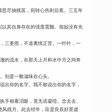
绵思尽抽残茧，宛转心伤剥后蕉。三五年
彩以其自身存在的强度震颤。假如没有光
树，三更雨，不道离情正苦。一叶叶，一
清澈的流水，在那天上月和水中月之间奔
愁。别是一般滋味在心头。
敢说出你的名字。我不敢说出你的名字，
。执手相看泪眼，竟无语凝噎。念去去、
晓风残月。此去经年，应是良辰好景虚