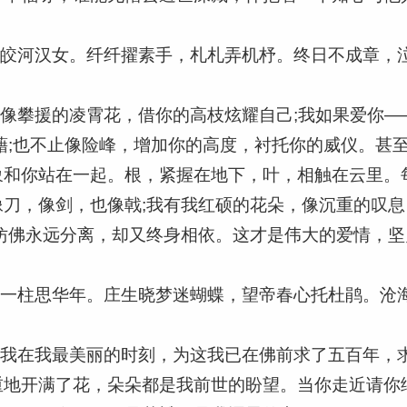
皎皎河汉女。纤纤擢素手，札札弄机杼。终日不成章，
像攀援的凌霄花，借你的高枝炫耀自己;我如果爱你—
藉;也不止像险峰，增加你的高度，衬托你的威仪。甚
象和你站在一起。根，紧握在地下，叶，相触在云里。
刀，像剑，也像戟;我有我红硕的花朵，像沉重的叹
仿佛永远分离，却又终身相依。这才是伟大的爱情，
弦一柱思华年。庄生晓梦迷蝴蝶，望帝春心托杜鹃。沧
见我在我最美丽的时刻，为这我已在佛前求了五百年，
重地开满了花，朵朵都是我前世的盼望。当你走近请你