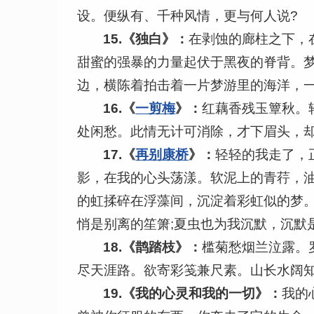
设。便纵有、千种风情，更与何人说?
15.
《独白》：
在剥蚀的廊柱之下，
甜蜜的强暴的力量起伏于黑夜的脊背。
边，横陈着拍击着一片梦游里的海洋，
16.
《
一剪梅
》：
红藕香残玉簟秋。
处闲愁。此情无计可消除，才下眉头，
17.
《
再别康桥
》：
轻轻的我走了，
影，在我的心头荡漾。软泥上的青荇，油
的虹揉碎在浮藻间，沉淀着彩虹似的梦。
悄是别离的笙箫;夏虫也为我沉默，沉默
18.
《鹊踏枝》：
槛菊愁烟兰泣露。
尽天涯路。欲寄彩笺兼尺素。山长水阔
19.《我的心灵和我的一切》：
我的