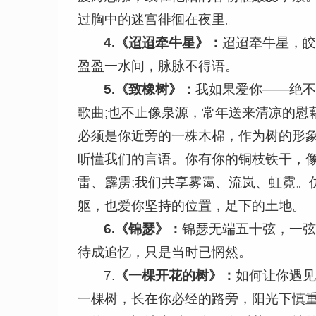
过胸中的迷宫徘徊在夜里。
4.
《迢迢牵牛星》：
迢迢牵牛星，
盈盈一水间，脉脉不得语。
5.
《致橡树》：
我如果爱你——绝不
歌曲;也不止像泉源，常年送来清凉的慰
必须是你近旁的一株木棉，作为树的形
听懂我们的言语。你有你的铜枝铁干，像
雷、霹雳;我们共享雾霭、流岚、虹霓。
躯，也爱你坚持的位置，足下的土地。
6.
《锦瑟》：
锦瑟无端五十弦，一
待成追忆，只是当时已惘然。
7.
《一棵开花的树》：
如何让你遇
一棵树，长在你必经的路旁，阳光下慎