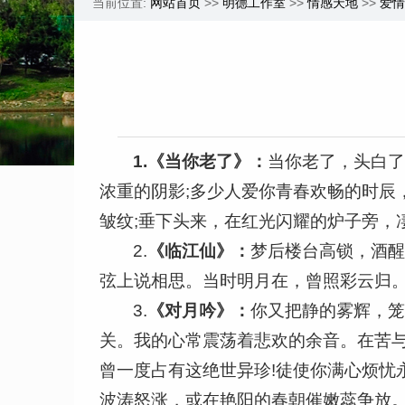
当前位置:
网站首页
>>
明德工作室
>>
情感天地
>>
爱情
1.
《当你老了》：
当你老了，头白
浓重的阴影;多少人爱你青春欢畅的时辰
皱纹;垂下头来，在红光闪耀的炉子旁，
2.
《临江仙》：
梦后楼台高锁，酒
弦上说相思。当时明月在，曾照彩云归
3.
《对月吟》：
你又把静的雾辉，笼
关。我的心常震荡着悲欢的余音。在苦与
曾一度占有这绝世异珍!徒使你满心烦忧
波涛怒涨，或在艳阳的春朝催嫩蕊争放。