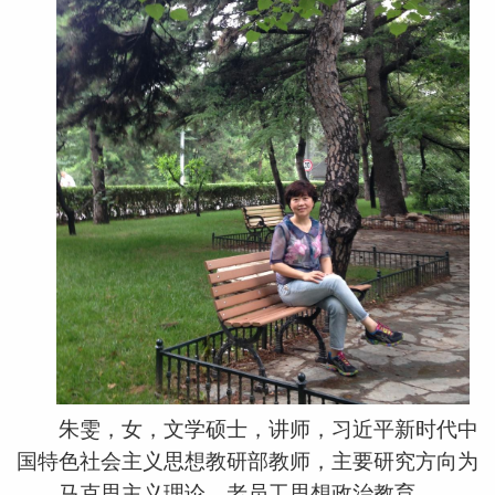
朱雯，女，
文学
硕士
，
讲师，
习近平新时代中
国特色社会主义思想
教研部教师
，主要
研究方向为
马克思主义理论，老员工思想政治教育。