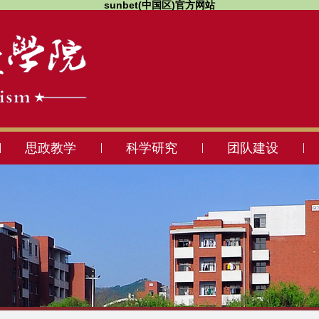
sunbet(中国区)官方网站
思政教学
科学研究
团队建设