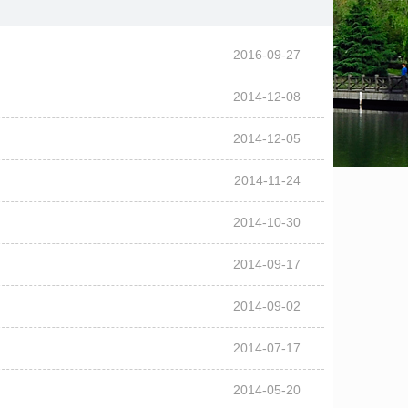
2016-09-27
2014-12-08
2014-12-05
2014-11-24
2014-10-30
2014-09-17
2014-09-02
2014-07-17
2014-05-20