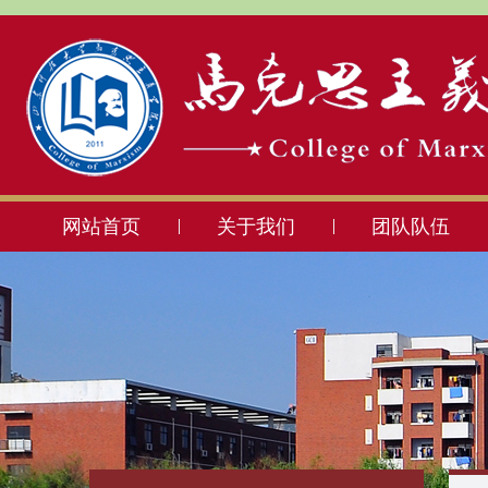
网站首页
关于我们
团队队伍