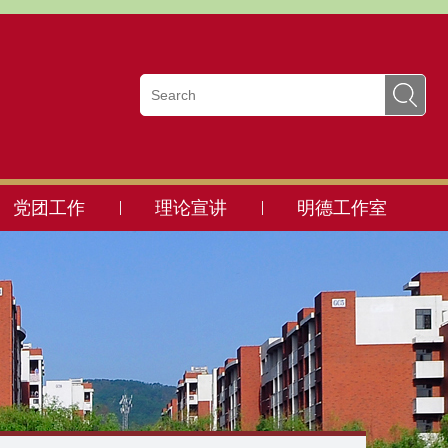
党团工作
理论宣讲
明德工作室