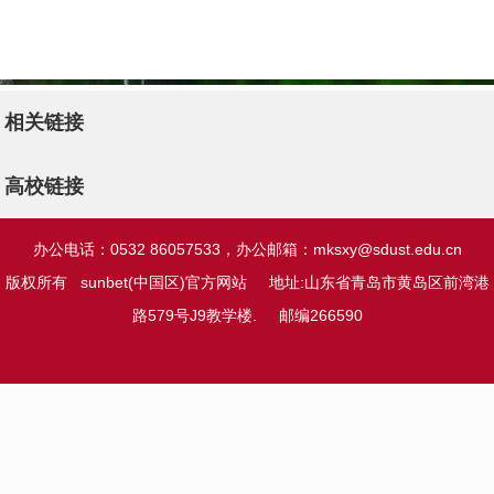
相关链接
高校链接
办公电话：0532 86057533，办公邮箱：
mksxy@sdust.edu.cn
版权所有 sunbet(中国区)官方网站 地址:山东省青岛市黄岛区前湾港
路579号J9教学楼. 邮编266590