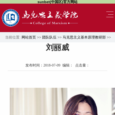
sunbet(中国区)官方网站
当前位置:
网站首页
>>
团队队伍
>>
马克思主义基本原理教研部
>>
刘丽威
正文
发布时间：2018-07-09 编辑： 点击量：