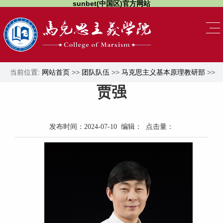
sunbet(中国区)官方网站
当前位置:
网站首页
>>
团队队伍
>>
马克思主义基本原理教研部
>>
贾强
正文
发布时间：2024-07-10 编辑： 点击量：