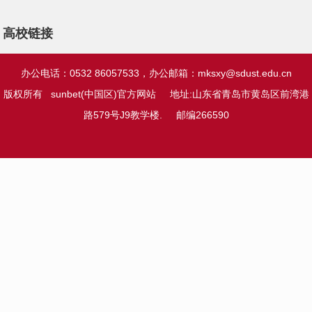
高校链接
办公电话：0532 86057533，办公邮箱：
mksxy@sdust.edu.cn
版权所有 sunbet(中国区)官方网站 地址:山东省青岛市黄岛区前湾港
路579号J9教学楼. 邮编266590