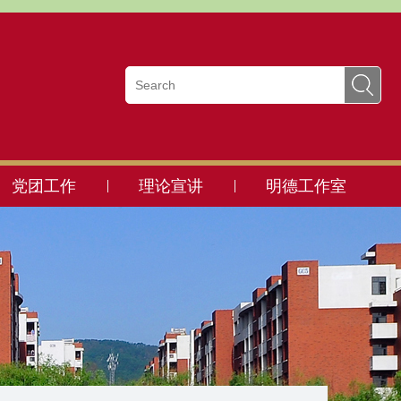
党团工作
理论宣讲
明德工作室