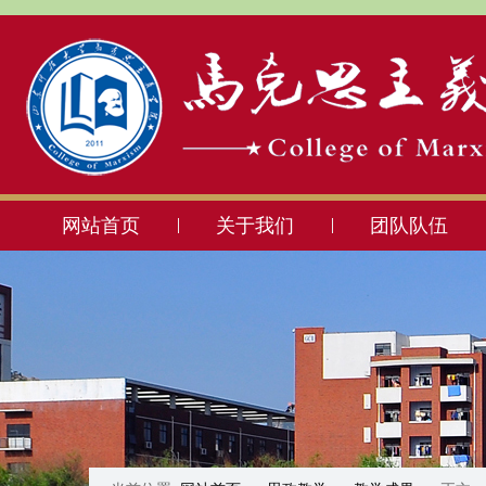
网站首页
关于我们
团队队伍