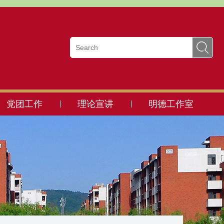
党团工作
理论宣讲
明德工作室