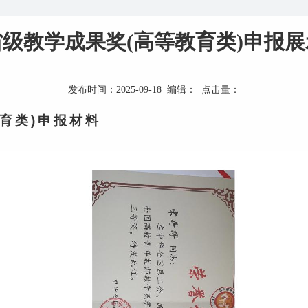
级教学成果奖(高等教育类)申报
发布时间：2025-09-18 编辑： 点击量：
育类)申报材
料