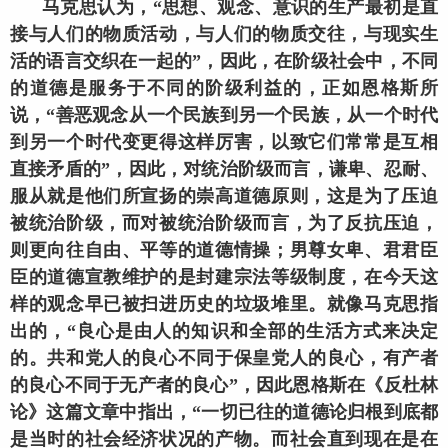
马克思认为，“思想、观念、意识的生产最初是直
接与人们的物质活动，与人们的物质交往，与现实生
活的语言交织在一起的”，因此，在阶级社会中，不同
的道德是服务于不同的阶级利益的，正如恩格斯所
说，“善恶观念从一个民族到另一个民族，从一个时代
到另一个时代变更得这样厉害，以致它们常常是互相
直接矛盾的”，因此，对统治阶级而言，谦卑、忍耐、
服从就是他们所宣扬的崇高道德原则，这是为了压迫
被统治阶级，而对被统治阶级而言，为了反抗压迫，
则更向往自由、平等的道德情操；男尊女卑、君君臣
臣的道德宣教维护的是封建宗法等级制度，在今天这
样的观念早已被扫进历史的垃圾堆里。就像马克思指
出的，“良心是由人的知识和全部的生活方式来决定
的。共和党人的良心不同于保皇党人的良心，有产者
的良心不同于无产者的良心”，因此恩格斯在《反杜林
论》这篇文章中指出，“一切已往的道德论归根到底都
是当时的社会经济状况的产物。而社会直到现在是在