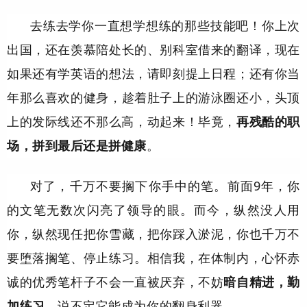
去练去学你一直想学想练的那些技能吧！你上次
出国，还在羡慕陪处长的、别科室借来的翻译，现在
如果还有学英语的想法，请即刻提上日程；还有你当
年那么喜欢的健身，趁着肚子上的游泳圈还小，头顶
上的发际线还不那么高，动起来！毕竟，
再残酷的职
场，拼到最后还是拼健康
。
对了，千万不要搁下你手中的笔。前面9年，你
的文笔无数次闪亮了领导的眼。而今，纵然没人用
你，纵然现任把你雪藏，把你踩入淤泥，你也千万不
要堕落搁笔、停止练习。相信我，在体制内，心怀赤
诚的优秀笔杆子不会一直被厌弃，不妨
暗自精进，勤
加练习
，说不定它能成为你的翻身利器。