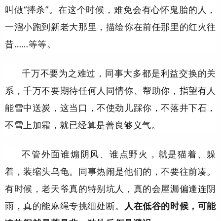
叫做“捧杀”。在这个时候，
难免会有心怀鬼胎的人，
一溜小跑到新老大那里，描绘你在前任那里的红火往
昔……等等。
千万不要为之难过，
同事大多都是利益交换的关
系，千万不要
期待任何人同情你、帮助你，指望有人
能雪中送炭，这当口，不使劲儿踩你，不落井下石，
不雪上加霜，就已经算是善良够义气。
不管外面谁煽阴风、谁点野火，就是猫着、躲
着，装缩头乌龟。同事热闹是他们的，不要往前凑。
有时候，老天爷真的特别坑人，真的会屋漏偏逢连阴
雨，真的能麻绳专挑细处断。
人在低谷的时候，可能