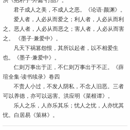
洪《抱朴子·外篇·行品》。
君子成人之美，不成人之恶。《论语·颜渊》。
爱人者，人必从而爱之；利人者，人必从而利
之。恶人者，人必从而恶之；害人者，人必从而害
之。 《墨子·兼爱中》。
凡天下祸篡怨恨，其所以起者，以不相爱生
也。《墨子·兼爱中》。
仁则万事出于正，不仁则万事出于不正。《薛
瑄全集·读书续录》卷四
不责人小过，不发人阴私，不念人旧恶。三者
可以养德，亦可以远害。洪应明《菜根谭》。
乐人之乐，人亦乐其乐；忧人之忧，人亦忧其
忧。白居易《策林》。