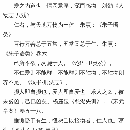
爱之为道也，情亲意厚，深而感物。刘劭《人
物志·八观》
仁者，与天地万物为一体。朱熹：《朱子语
类》
百行万善总于五常，五常又总于仁。朱熹：
《朱子语类》卷六
己所不欲，勿施于人。《论语·卫灵公》。
不仁爱则不能群，不能群则不胜物，不胜物则
养不足。《汉书·刑法志》。
损人即自损也，爱人即自爱也。乐人之凶，彼
未必凶，己已凶矣。杨庭显《慈湖先训》，《宋元
学案》卷五十八。
垂恻隐于有生，恒恕己以接物者，仁人也。葛