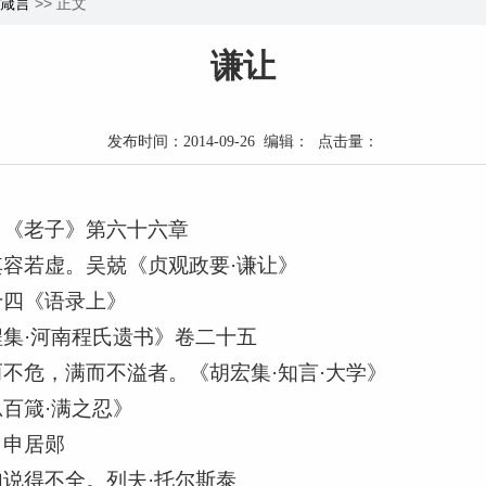
箴言
>> 正文
谦让
发布时间：2014-09-26 编辑： 点击量：
。《老子》第六十六章
容若虚。吴兢《贞观政要·谦让》
十四《语录上》
集·河南程氏遗书》卷二十五
不危，满而不溢者。《胡宏集·知言·大学》
百箴·满之忍》
。申居郧
说得不全。列夫·托尔斯泰