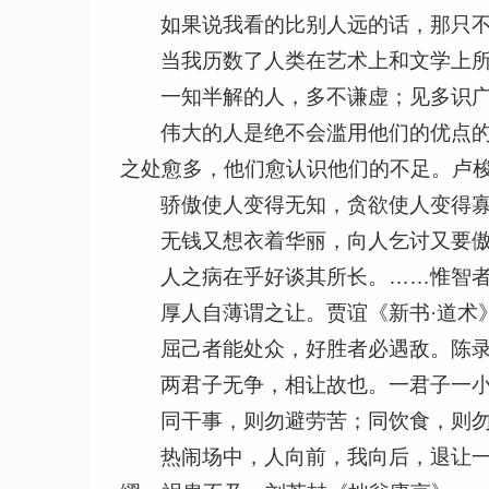
如果说我看的比别人远的话，那只
当我历数了人类在艺术上和文学上
一知半解的人，多不谦虚；见多识
伟大的人是绝不会滥用他们的优点
之处愈多，他们愈认识他们的不足。卢
骄傲使人变得无知，贪欲使人变得寡
无钱又想衣着华丽，向人乞讨又要傲
人之病在乎好谈其所长。……惟智
厚人自薄谓之让。贾谊《新书·道术
屈己者能处众，好胜者必遇敌。陈录
两君子无争，相让故也。一君子一小
同干事，则勿避劳苦；同饮食，则
热闹场中，人向前，我向后，退让