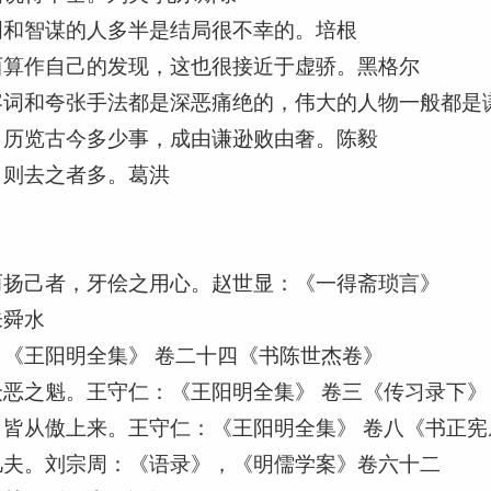
明和智谋的人多半是结局很不幸的。培根
西算作自己的发现，这也很接近于虚骄。黑格尔
容词和夸张手法都是深恶痛绝的，伟大的人物一般都是
。历览古今多少事，成由谦逊败由奢。陈毅
，则去之者多。葛洪
而扬己者，牙侩之用心。赵世显：《一得斋琐言》
朱舜水
《王阳明全集》 卷二十四《书陈世杰卷》
恶之魁。王守仁：《王阳明全集》 卷三《传习录下》
皆从傲上来。王守仁：《王阳明全集》 卷八《书正宪
凡夫。刘宗周：《语录》，《明儒学案》卷六十二