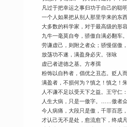
凡过于把幸运之事归功于自己的聪
一个人如果把从别人那里学来的东
大多数的科学家，对于最高级的形
九牛一毫莫自夸，骄傲自满必翻车
劳谦虚己，则附之者众；骄慢倨傲
放荡功不遂，满盈身必灾。张咏
虚已者进德之基。方孝孺
粉饰以自矜者，倡优之丑态。贬人
满盈者，不损何为？慎之！慎之！
人不谦不足以受天下之益。王守仁：
人生大病，只是一傲字。……傲者众
今人病痛，大段只是傲，千罪百恶，
才认己无不是处，愈流愈下，终成