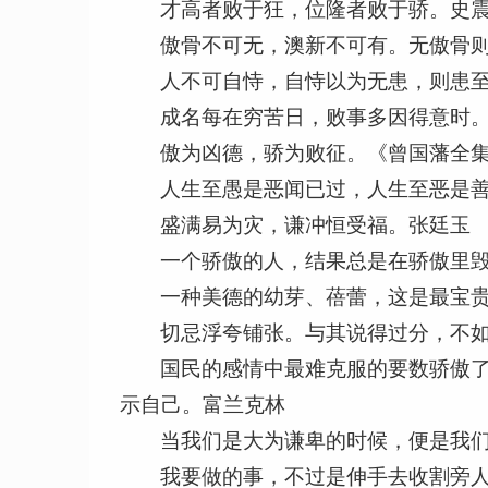
才高者败于狂，位隆者败于骄。史
傲骨不可无，澳新不可有。无傲骨
人不可自恃，自恃以为无患，则患
成名每在穷苦日，败事多因得意时
傲为凶德，骄为败征。《曾国藩全集
人生至愚是恶闻已过，人生至恶是
盛满易为灾，谦冲恒受福。张廷玉
一个骄傲的人，结果总是在骄傲里
一种美德的幼芽、蓓蕾，这是最宝
切忌浮夸铺张。与其说得过分，不如
国民的感情中最难克服的要数骄傲
示自己。富兰克林
当我们是大为谦卑的时候，便是我
我要做的事，不过是伸手去收割旁