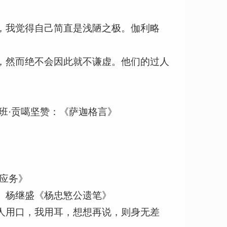
，我觉得自己简直是浅陋之极。伽利略
，然而绝不会因此就不谦虚。他们的过人
班·贡噶坚赞：《萨迦格言》
应务》
。杨继盛《杨忠慜公遗笔》
人用口，我用耳，想想再说，则身无差