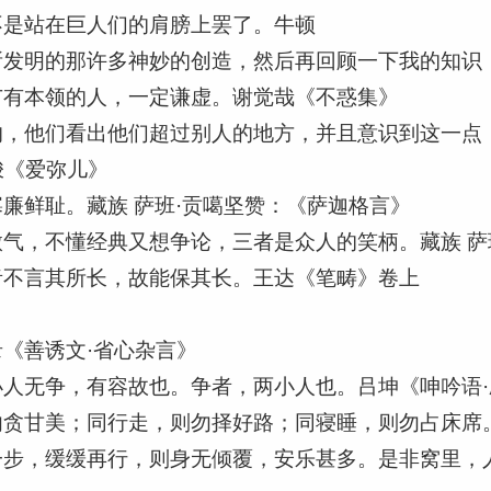
不是站在巨人们的肩膀上罢了。牛顿
所发明的那许多神妙的创造，然后再回顾一下我的知识
广有本领的人，一定谦虚。谢觉哉《不惑集》
的，他们看出他们超过别人的地方，并且意识到这一点
梭《爱弥儿》
廉鲜耻。藏族 萨班·贡噶坚赞：《萨迦格言》
气，不懂经典又想争论，三者是众人的笑柄。藏族 萨
者不言其所长，故能保其长。王达《笔畴》卷上
》
《善诱文·省心杂言》
人无争，有容故也。争者，两小人也。吕坤《呻吟语·
勿贪甘美；同行走，则勿择好路；同寝睡，则勿占床席
一步，缓缓再行，则身无倾覆，安乐甚多。是非窝里，