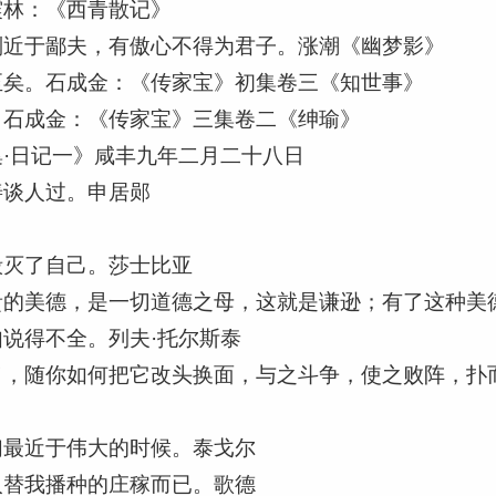
震林：《西青散记》
则近于鄙夫，有傲心不得为君子。涨潮《幽梦影》
至矣。石成金：《传家宝》初集卷三《知世事》
。石成金：《传家宝》三集卷二《绅瑜》
·日记一》咸丰九年二月二十八日
善谈人过。申居郧
毁灭了自己。莎士比亚
贵的美德，是一切道德之母，这就是谦逊；有了这种美
说得不全。列夫·托尔斯泰
了，随你如何把它改头换面，与之斗争，使之败阵，扑
们最近于伟大的时候。泰戈尔
人替我播种的庄稼而已。歌德