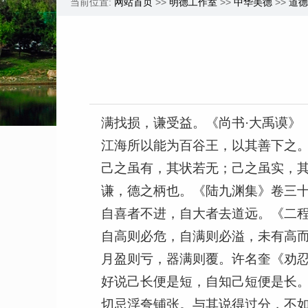
当前位置:
网站首页
>>
明德工作室
>>
中华美德
>>
道德
满找损，谦受益。《尚书·大禹谟》
江海所以能为百谷王，以其善下之
己之虽有，其状若无；己之虽实，其
谦，德之柄也。《陆九渊集》卷三
自喜者不进，自大者去道远。《二程
自高则必危，自满则必溢，未有高而
月盈则亏，器满则覆。许名奎《劝忍
好说己长便是短，自知己短便是长
切忌浮夸铺张。与其说得过分，不如