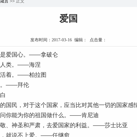
箴言
>> 正文
爱国
发布时间：2017-03-16 编辑： 点击量：
就是爱国心。——拿破仑
于人类。——海涅
国活着。——柏拉图
爱。——拜伦
李白
家的国民，对于这个国家，应当比对其他一切的国家感
要问你能为你的祖国做什么。——肯尼迪
尊敬、神圣和严肃，去爱国家的利益。——莎士比亚
解，就说不上爱。——任继愈