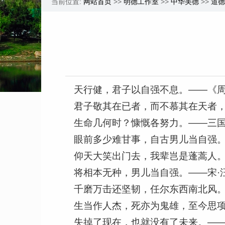
当前位置:
网站首页
>>
明德工作室
>>
中华美德
>>
道德
天行健，君子以自强不息。——《周
君子敬其在已者，而不慕其在天者
生命几何时？慷慨各努力。——三国
眼前多少难甘事，自古男儿当自强。
仰天大笑出门去，我辈岂是蓬蒿人。
将相本无种，男儿当自强。——宋·
千磨万击还坚韧，任尔东西南北风
生当作人杰，死亦为鬼雄，至今思
失掉了现在，也就没有了未来。—