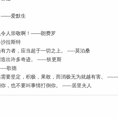
。——爱默生
么令人崇敬啊！——朗费罗
—沙拉斯特
力者，应当超于一切之上。 -----莫泊桑
许多奇迹。 ------狄更斯
---歌德
坚定，积极，果敢，而消极无为就越有害。 -------
也不要叫事情打倒你。 ------居里夫人