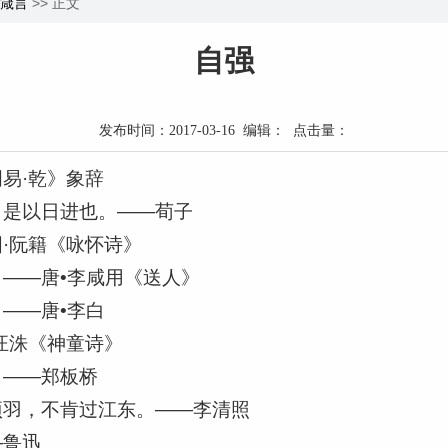
箴言
>> 正文
自强
发布时间：2017-03-16 编辑： 点击量：
易·乾》象辞
，是以日进也。——荀子
·阮籍《咏怀诗》
——唐•李咸用《送人》
——唐•李白
汪洙《神童诗》
。——郑板桥
项羽，不肯过江东。——李清照
—鲁迅