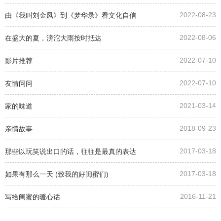
2022-08-23
由《我叫刘金凤》到《梦华录》看文化自信
2022-08-06
在盛大的夏，滂沱大雨按时抵达
2022-07-10
影片推荐
2022-07-10
友情问问
2021-03-14
家的味道
2018-09-23
亲情故事
2017-03-18
那些以玩笑说出口的话，往往是最真的表达
2017-03-18
如果有那么一天 (致我的好闺蜜们)
2016-11-21
写给闺蜜的暖心话