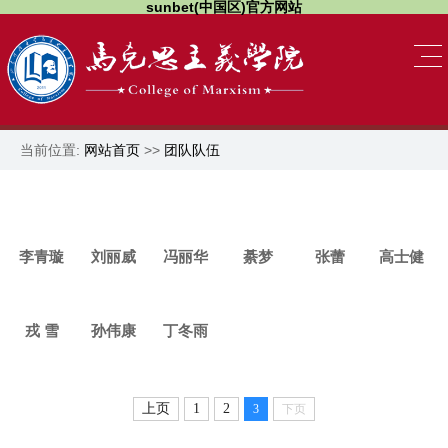
sunbet(中国区)官方网站
当前位置:
网站首页
>>
团队队伍
李青璇
刘丽威
冯丽华
綦梦
张蕾
高士健
戎 雪
孙伟康
丁冬雨
上页
1
2
3
下页